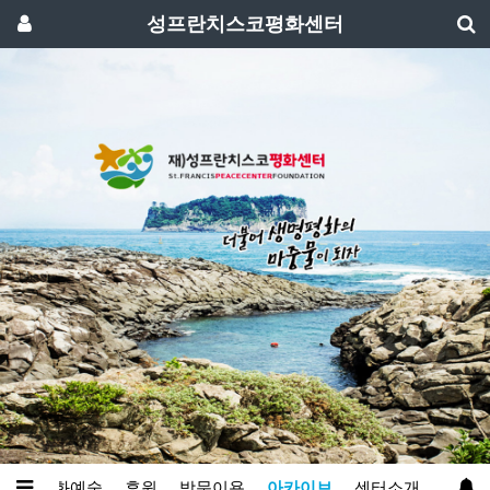
성프란치스코평화센터
성
문화예술
후원
방문이용
아카이브
센터소개