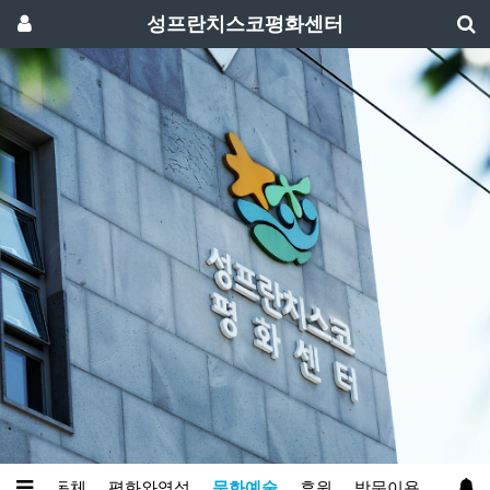
성프란치스코평화센터
생명과공동체
평화와영성
문화예술
후원
방문이용
아카