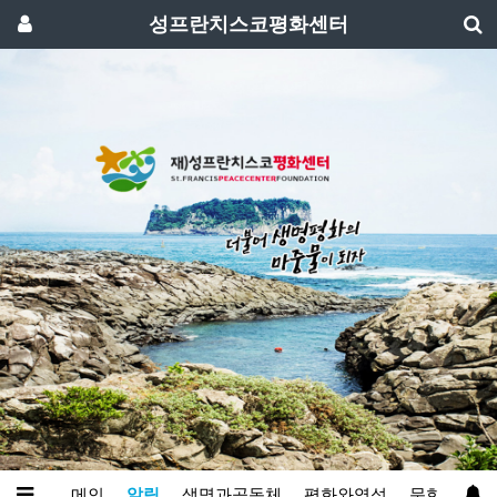
성프란치스코평화센터
메인
알림
생명과공동체
평화와영성
문화예술