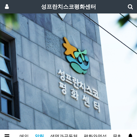
성프란치스코평화센터
메인
알림
생명과공동체
평화와영성
문화예술