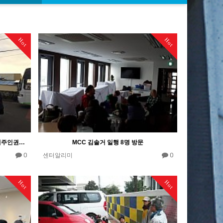
Hot
Hot
광주인권평화재단의 청소년 이사들의 제주인권평화기행워크숍
MCC 김솔거 일행 8명 방문
0
0
센터알리미
Hot
Hot