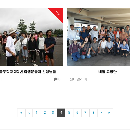
Hot
) 풀무학교 2학년 학생분들과 선생님들
네팔 교장단
0
미
센터알리미
1
2
3
4
5
6
7
8