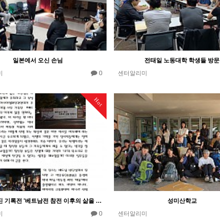
일본에서 오신 손님
전태일 노동대학 학생들 방문
0
미
센터알리미
Hot
이재갑 사진 기록전 '베트남전 참전 이후의 삶을 말하다'를 다녀와서
성미산학교
0
미
센터알리미