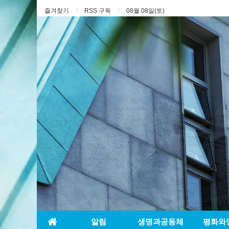
즐겨찾기
RSS 구독
08월 08일(토)
알림
생명과공동체
평화와