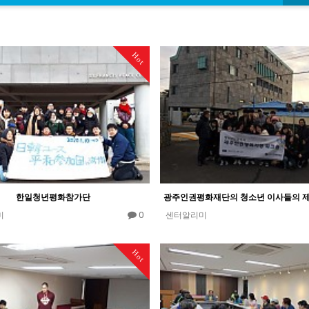
Hot
한일청년평화참가단
0
미
센터알리미
Hot