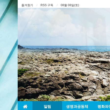
즐겨찾기
RSS 구독
08월 08일(토)
알림
생명과공동체
평화와