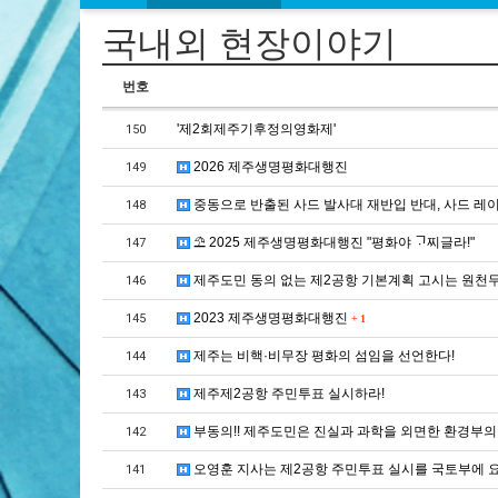
국내외 현장이야기
번호
'제2회제주기후정의영화제'
150
2026 제주생명평화대행진
149
중동으로 반출된 사드 발사대 재반입 반대, 사드 레
148
⛱ 2025 제주생명평화대행진 "평화야 ᄀᆞ찌글라!"
147
제주도민 동의 없는 제2공항 기본계획 고시는 원천
146
2023 제주생명평화대행진
145
+
1
제주는 비핵·비무장 평화의 섬임을 선언한다!
144
제주제2공항 주민투표 실시하라!
143
부동의!! 제주도민은 진실과 과학을 외면한 환경부의
142
오영훈 지사는 제2공항 주민투표 실시를 국토부에 
141