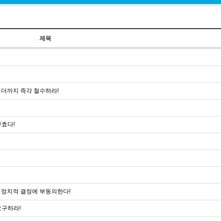
제목
이더까지 즉각 철수하라!
무효다!
 정치적 결정에 부동의한다!
요구하라!