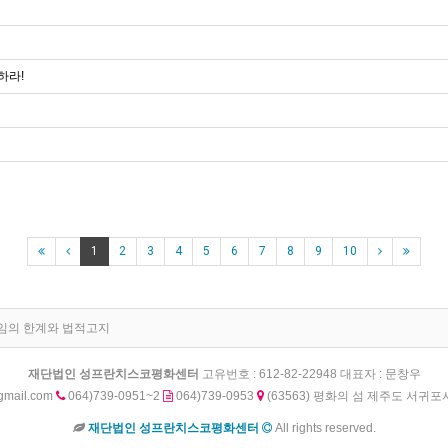
하라!
1
2
3
4
5
6
7
8
9
10
임의 한계와 법적고지
재단법인 성프란치스코평화센터
고유번호 : 612-82-22948 대표자 : 문창우
gmail.com
064)739-0951~2
064)739-0953
(63563) 평화의 섬 제주도 서귀포
재단법인 성프란치스코평화센터
All rights reserved.