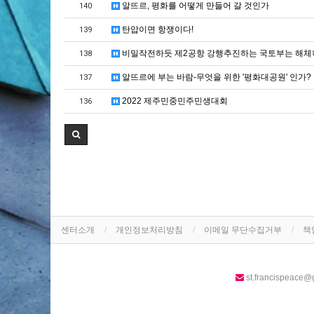
알뜨르, 평화를 어떻게 만들어 갈 것인가
140
탄압이면 항쟁이다!
139
비밀작전하듯 제2공항 강행추진하는 국토부는 해체
138
알뜨르에 부는 바람-무엇을 위한 '평화대공원' 인가?
137
2022 제주민중민주민생대회
136
센터소개
개인정보처리방침
이메일 무단수집거부
책
st.francispeace@