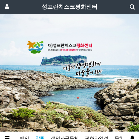
성프란치스코평화센터
메인
알림
생명과공동체
평화와영성
문화예술