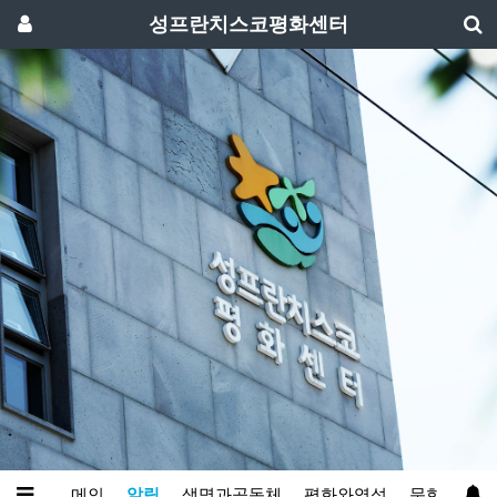
성프란치스코평화센터
메인
알림
생명과공동체
평화와영성
문화예술