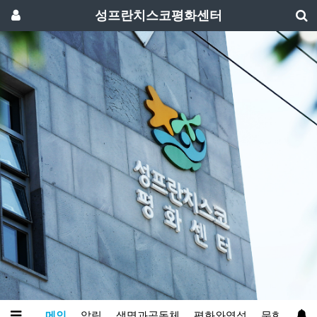
성프란치스코평화센터
메인
알림
생명과공동체
평화와영성
문화예술